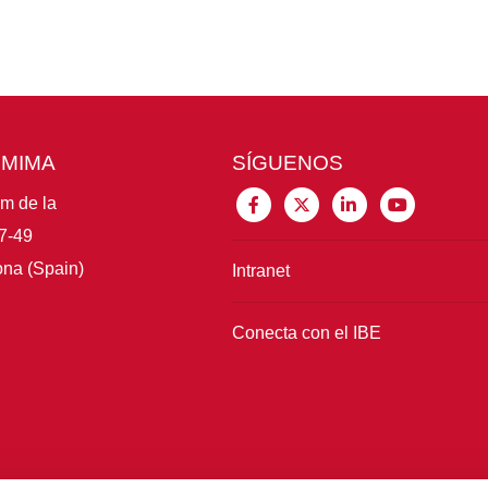
CMIMA
SÍGUENOS
im de la
7-49
na (Spain)
Intranet
Conecta con el IBE