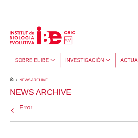
Saltar al contenido principal
SOBRE EL IBE
INVESTIGACIÓN
ACTUA
inici
/
NEWS ARCHIVE
NEWS ARCHIVE
Error
Atrás