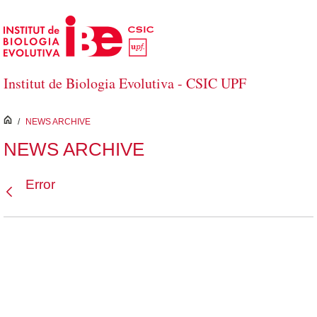
Saltar al contenido principal
Institut de Biologia Evolutiva - CSIC UPF
inici
/
NEWS ARCHIVE
NEWS ARCHIVE
Error
Atrás