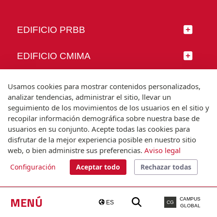
EDIFICIO PRBB
EDIFICIO CMIMA
SÍGUENOS
Usamos cookies para mostrar contenidos personalizados,
analizar tendencias, administrar el sitio, llevar un
seguimiento de los movimientos de los usuarios en el sitio y
recopilar información demográfica sobre nuestra base de
usuarios en su conjunto. Acepte todas las cookies para
© Universitat Pompeu Fabra
disfrutar de la mejor experiencia posible en nuestro sitio
Barcelona
web, o bien administre sus preferencias.
Aviso legal
T.(+34) 93 542 20 00
Configuración
Aceptar todo
Rechazar todas
Aviso legal
Accesibilidad
Nota técnica
MENÚ
CAMPUS
ES
CG
GLOBAL