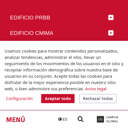
EDIFICIO PRBB
EDIFICIO CMIMA
SÍGUENOS
Usamos cookies para mostrar contenidos personalizados,
analizar tendencias, administrar el sitio, llevar un
seguimiento de los movimientos de los usuarios en el sitio y
recopilar información demográfica sobre nuestra base de
usuarios en su conjunto. Acepte todas las cookies para
© Universitat Pompeu Fabra
disfrutar de la mejor experiencia posible en nuestro sitio
Barcelona
web, o bien administre sus preferencias.
Aviso legal
T.(+34) 93 542 20 00
Configuración
Aceptar todo
Rechazar todas
Aviso legal
Accesibilidad
Nota técnica
MENÚ
CAMPUS
ES
CG
GLOBAL