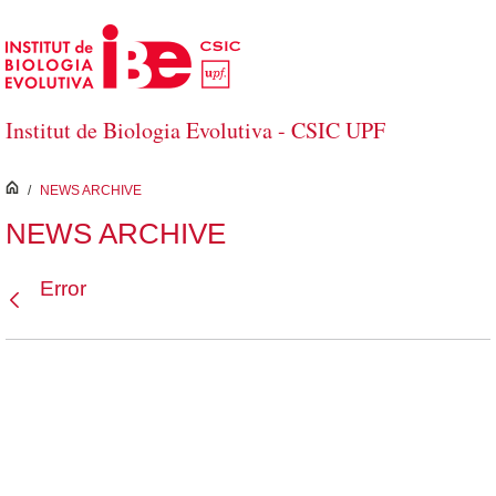
Saltar al contenido principal
Institut de Biologia Evolutiva - CSIC UPF
inici
/
NEWS ARCHIVE
NEWS ARCHIVE
Error
Atrás