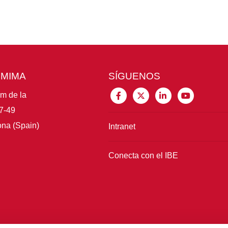
CMIMA
SÍGUENOS
im de la
7-49
na (Spain)
Intranet
Conecta con el IBE