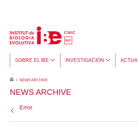
Saltar al contenido principal
SOBRE EL IBE
INVESTIGACIÓN
ACTUA
inici
/
NEWS ARCHIVE
NEWS ARCHIVE
Error
Atrás