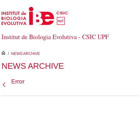
Saltar al contenido principal
Institut de Biologia Evolutiva - CSIC UPF
inici
/
NEWS ARCHIVE
NEWS ARCHIVE
Error
Atrás