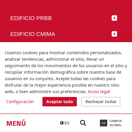
EDIFICIO PRBB
EDIFICIO CMIMA
SÍGUENOS
Usamos cookies para mostrar contenidos personalizados,
analizar tendencias, administrar el sitio, llevar un
seguimiento de los movimientos de los usuarios en el sitio y
recopilar información demográfica sobre nuestra base de
usuarios en su conjunto. Acepte todas las cookies para
© Universitat Pompeu Fabra
disfrutar de la mejor experiencia posible en nuestro sitio
Barcelona
web, o bien administre sus preferencias.
Aviso legal
T.(+34) 93 542 20 00
Configuración
Aceptar todo
Rechazar todas
Aviso legal
Accesibilidad
Nota técnica
MENÚ
CAMPUS
ES
CG
GLOBAL