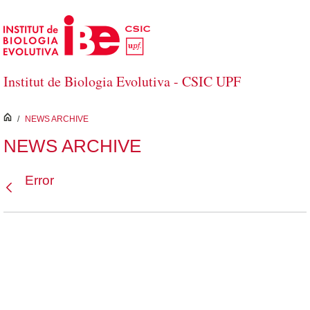
Saltar al contenido principal
Institut de Biologia Evolutiva - CSIC UPF
inici
/
NEWS ARCHIVE
NEWS ARCHIVE
Error
Atrás