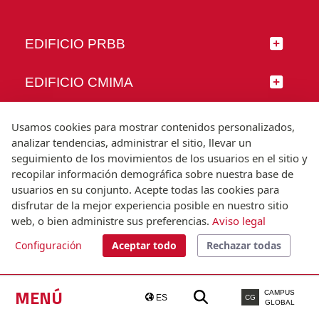
EDIFICIO PRBB
EDIFICIO CMIMA
SÍGUENOS
Usamos cookies para mostrar contenidos personalizados,
analizar tendencias, administrar el sitio, llevar un
seguimiento de los movimientos de los usuarios en el sitio y
recopilar información demográfica sobre nuestra base de
usuarios en su conjunto. Acepte todas las cookies para
© Universitat Pompeu Fabra
disfrutar de la mejor experiencia posible en nuestro sitio
Barcelona
web, o bien administre sus preferencias.
Aviso legal
T.(+34) 93 542 20 00
Configuración
Aceptar todo
Rechazar todas
Aviso legal
Accesibilidad
Nota técnica
MENÚ
CAMPUS
ES
CG
GLOBAL