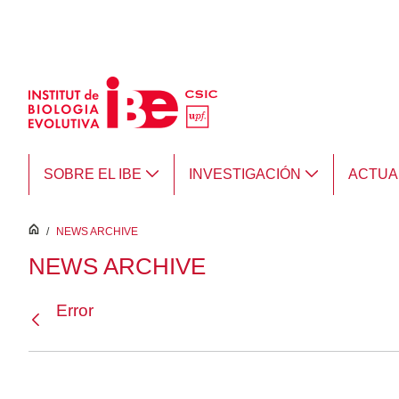
Saltar al contenido principal
SOBRE EL IBE
INVESTIGACIÓN
ACTUA
inici
/
NEWS ARCHIVE
NEWS ARCHIVE
Error
Atrás