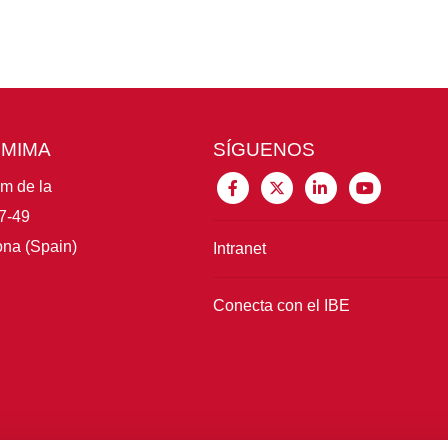
CMIMA
SÍGUENOS
im de la
7-49
na (Spain)
Intranet
Conecta con el IBE