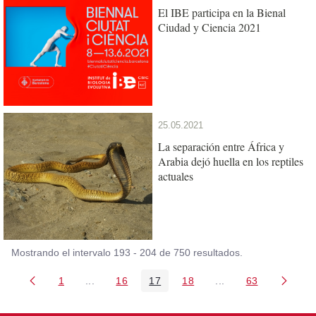
El IBE participa en la Bienal
Ciudad y Ciencia 2021
25.05.2021
La separación entre África y
Arabia dejó huella en los reptiles
actuales
Mostrando el intervalo 193 - 204 de 750 resultados.
1
...
16
17
18
...
63
Página
Páginas intermedias Use TAB para desplazarse
Página
Página
Página
Páginas intermedia
Página