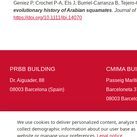
Geniez P, Crochet P-A, Els J, Burriel-Carranza B, Tejer
evolutionary history of Arabian squamates
.
Journal o
https://doi.org/10.1111/jbi.14070
PRBB BUILDING
CMIMA BU
Dr. Aiguader, 88
Passeig Marít
08003 Barcelona (Spain)
Barceloneta 3
08003 Barcelo
We use cookies to deliver personalized content, analyze t
collect demographic information about our user base as a
website or manage your preferences.
Legal notice