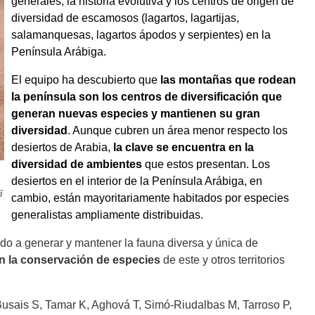
generales, la historia evolutiva y los centros de origen de
diversidad de escamosos (lagartos, lagartijas,
salamanquesas, lagartos ápodos y serpientes) en la
Península Arábiga.
El equipo ha descubierto que
las montañas que rodean
la península son los centros de diversificación que
generan nuevas especies y mantienen su gran
diversidad
. Aunque cubren un área menor respecto los
desiertos de Arabia,
la clave se encuentra en la
diversidad de ambientes
que estos presentan. Los
desiertos en el interior de la Península Arábiga, en
í
cambio, están mayoritariamente habitados por especies
generalistas ampliamente distribuidas.
do a generar y mantener la fauna diversa y única de
n la conservación de especies
de este y otros territorios
Busais S, Tamar K, Aghová T, Simó-Riudalbas M, Tarroso P,