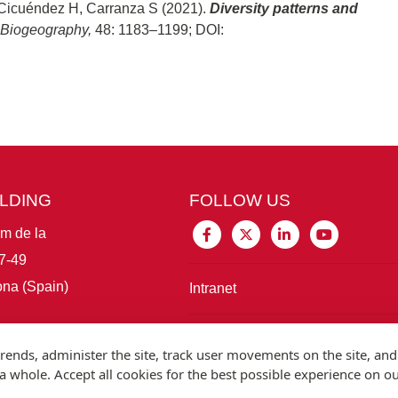
o-Cicuéndez H, Carranza S (2021).
Diversity patterns and
f Biogeography,
48: 1183–1199; DOI:
ILDING
FOLLOW US
im de la
7-49
na (Spain)
Intranet
Connect with IBE
rends, administer the site, track user movements on the site, and
 whole. Accept all cookies for the best possible experience on o