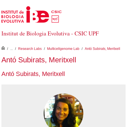
Skip to Main Content
Institut de Biologia Evolutiva - CSIC UPF
inici
/
...
/
Research Labs
/
Multicellgenome Lab
/
Antó Subirats, Meritxell
Antó Subirats, Meritxell
Antó Subirats, Meritxell