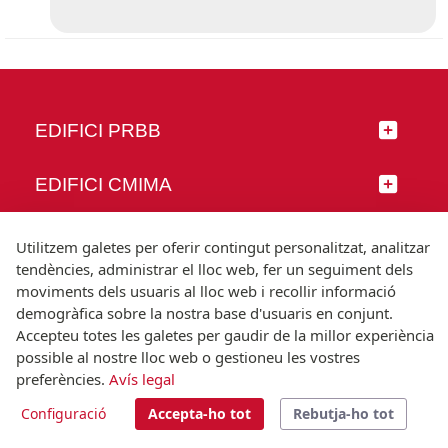
EDIFICI PRBB
EDIFICI CMIMA
SEGUEIX-NOS
Utilitzem galetes per oferir contingut personalitzat, analitzar
tendències, administrar el lloc web, fer un seguiment dels
moviments dels usuaris al lloc web i recollir informació
demogràfica sobre la nostra base d'usuaris en conjunt.
Accepteu totes les galetes per gaudir de la millor experiència
© Universitat Pompeu Fabra
possible al nostre lloc web o gestioneu les vostres
Barcelona
preferències.
Avís legal
T.(+34) 93 542 20 00
Configuració
Accepta-ho tot
Rebutja-ho tot
Avís legal
Accessibilitat
Nota tècnica