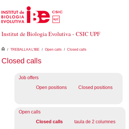
Salta al contingut principal
Institut de Biologia Evolutiva - CSIC UPF
inici
/
TREBALLA A L'IBE
/
Open calls
/
Closed calls
Closed calls
Job offers
Open positions
Closed positions
Open calls
Closed calls
taula de 2 columnes