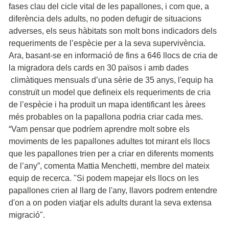
fases clau del cicle vital de les papallones, i com que, a
diferència dels adults, no poden defugir de situacions
adverses, els seus hàbitats son molt bons indicadors dels
requeriments de l’espècie per a la seva supervivència.
Ara, basant-se en informació de fins a 646 llocs de cria de
la migradora dels cards en 30 països i amb dades
climàtiques mensuals d’una sèrie de 35 anys, l'equip ha
construït un model que defineix els requeriments de cria
de l’espècie i ha produït un mapa identificant les àrees
més probables on la papallona podria criar cada mes.
“Vam pensar que podríem aprendre molt sobre els
moviments de les papallones adultes tot mirant els llocs
que les papallones trien per a criar en diferents moments
de l’any”, comenta Mattia Menchetti, membre del mateix
equip de recerca. "Si podem mapejar els llocs on les
papallones crien al llarg de l'any, llavors podrem entendre
d'on a on poden viatjar els adults durant la seva extensa
migració".