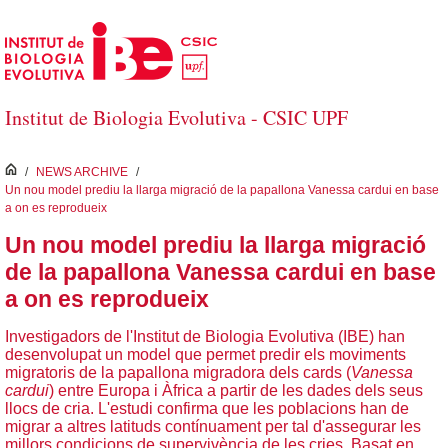
Salta al contingut principal
Institut de Biologia Evolutiva - CSIC UPF
inici
/
NEWS ARCHIVE
/
Un nou model prediu la llarga migració de la papallona Vanessa cardui en base
a on es reprodueix
Un nou model prediu la llarga migració
de la papallona Vanessa cardui en base
a on es reprodueix
Investigadors de l'Institut de Biologia Evolutiva (IBE) han
desenvolupat un model que permet predir els moviments
migratoris de la papallona migradora dels cards (
Vanessa
cardui
) entre Europa i Àfrica a partir de les dades dels seus
llocs de cria. L'estudi confirma que les poblacions han de
migrar a altres latituds contínuament per tal d'assegurar les
millors condicions de supervivència de les cries. Basat en