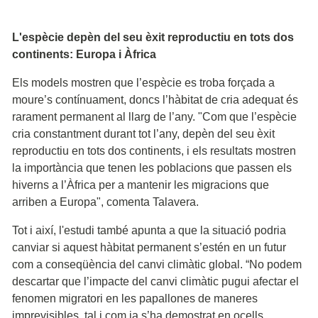
L'espècie depèn del seu èxit reproductiu en tots dos
continents: Europa i Àfrica
Els models mostren que l’espècie es troba forçada a
moure’s contínuament, doncs l’hàbitat de cria adequat és
rarament permanent al llarg de l’any. "Com que l’espècie
cria constantment durant tot l’any, depèn del seu èxit
reproductiu en tots dos continents, i els resultats mostren
la importància que tenen les poblacions que passen els
hiverns a l’Àfrica per a mantenir les migracions que
arriben a Europa", comenta Talavera.
Tot i així, l'estudi també apunta a que la situació podria
canviar si aquest hàbitat permanent s’estén en un futur
com a conseqüència del canvi climàtic global. “No podem
descartar que l’impacte del canvi climàtic pugui afectar el
fenomen migratori en les papallones de maneres
imprevisibles, tal i com ja s’ha demostrat en ocells