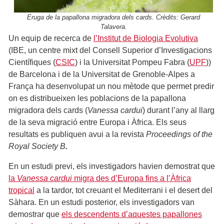
Eruga de la papallona migradora dels cards. Crèdits: Gerard
Talavera.
Un equip de recerca de
l’Institut de Biologia Evolutiva
(IBE, un centre mixt del Consell Superior d’Investigacions
Científiques (
CSIC
) i la Universitat Pompeu Fabra (
UPF
))
de Barcelona i de la Universitat de Grenoble-Alpes a
França ha desenvolupat un nou mètode que permet predir
on es distribueixen les poblacions de la papallona
migradora dels cards (
Vanessa cardui
) durant l’any al llarg
de la seva migració entre Europa i Àfrica. Els seus
resultats es publiquen avui a la revista
Proceedings of the
Royal Society B
.
En un estudi previ, els investigadors havien demostrat que
la
Vanessa cardui
migra des d’Europa fins a l’Àfrica
tropical
a la tardor, tot creuant el Mediterrani i el desert del
Sàhara. En un estudi posterior, els investigadors van
demostrar que
els descendents d’aquestes papallones