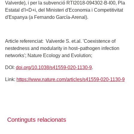
Valverde), i per la subvenció RTI2018-094302-B-I00, Pla
Estatal d'I+D+i, del Ministeri d'Economia i Competitivitat
d'Espanya (a Fernando García-Arenal).
Article referenciat: Valverde S. et.al. 'Coexistence of
nestedness and modularity in host–pathogen infection
networks'; Nature Ecology and Evolution;
DOI:
doi.org/10.1038/s41559-020-1130-9
.
Link:
https://www.nature.com/articles/s41559-020-1130-9
Continguts relacionats