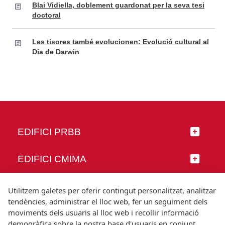
Blai Vidiella, doblement guardonat per la seva tesi
doctoral
Les tisores també evolucionen: Evolució cultural al
Dia de Darwin
EDIFICI PRBB
EDIFICI CMIMA
SEGUEIX-NOS
Utilitzem galetes per oferir contingut personalitzat, analitzar
tendències, administrar el lloc web, fer un seguiment dels
moviments dels usuaris al lloc web i recollir informació
demogràfica sobre la nostra base d'usuaris en conjunt.