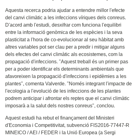
Aquesta recerca podria ajudar a entendre millor l'efecte
del canvi climàtic a les infeccions víriques dels conreus.
D'acord amb l'estudi, desxifrar com funciona l'equilibri
entre la informació genòmica de les espècies i la seva
plasticitat a l'hora de co-evolucionar al seu hàbitat amb
altres variables pot ser clau per a predir i mitigar alguns
dels efectes del canvi climàtic als ecosistemes, com la
propagació d'infeccions. "Aquest treball és un primer pas
per a poder identificar els determinants ambientals que
afavoreixen la propagació d'infeccions i epidèmies a les
plantes", comenta Valverde. "Només integrant l'impacte de
l'ecologia a l'evolució de les infeccions de les plantes
podrem anticipar i afrontar els reptes que el canvi climàtic
imposarà a la salut dels nostres conreus", conclou.
Aquest estudi ha rebut el finançament del Ministeri
d'Economia i Competitivitat, subvenció FIS2016-77447-R
MINEICO / AEI / FEDER i la Unió Europea (a Sergi