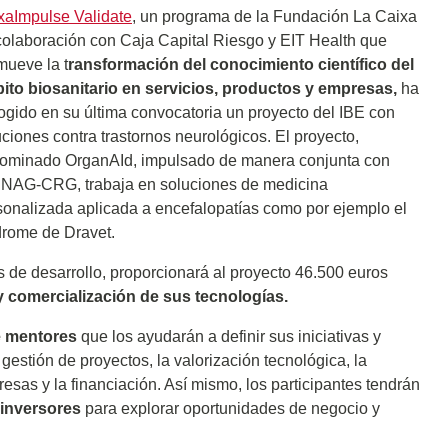
xaImpulse Validate
, un programa de la Fundación La Caixa
colaboración con Caja Capital Riesgo y EIT Health que
mueve la t
ransformación del conocimiento científico del
ito biosanitario en servicios, productos y empresas,
ha
ogido en su última convocatoria un proyecto del IBE con
uciones contra trastornos neurológicos. El proyecto,
ominado OrganAId, impulsado de manera conjunta con
CNAG-CRG, trabaja en soluciones de medicina
sonalizada aplicada a encefalopatías como por ejemplo el
drome de Dravet.
de desarrollo, proporcionará al proyecto 46.500 euros
y comercialización de sus tecnologías.
e mentores
que los ayudarán a definir sus iniciativas y
estión de proyectos, la valorización tecnológica, la
esas y la financiación. Así mismo, los participantes tendrán
 inversores
para explorar oportunidades de negocio y