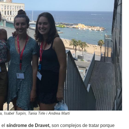
 Isabel Turpín, Tania Tirle i Andrea Martí
 el
síndrome de Dravet,
son complejos de tratar porque