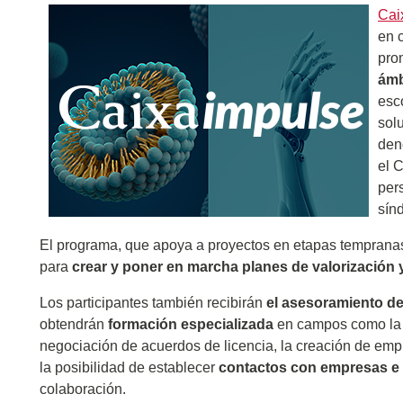
Cai
en 
pro
ámb
esc
sol
den
el 
per
sín
El programa, que apoya a proyectos en etapas tempranas 
para
crear y poner en marcha planes de valorización 
Los participantes también recibirán
el asesoramiento d
obtendrán
formación especializada
en campos como la g
negociación de acuerdos de licencia, la creación de empr
la posibilidad de establecer
contactos con empresas e
colaboración.