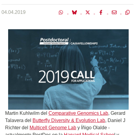
04.04.2019
Martin Kuhlwilm del
Comparative Genomics Lab
, Gerard
Talavera del
Butterfly Diversity & Evolution Lab
, Daniel J
Richter del
Multicell Genome Lab
y Íñigo Olalde -
actualmente PostDoc en la
Harvard Medical Schoo
l y