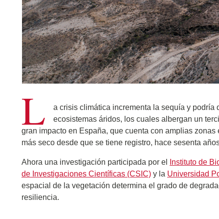
L
a crisis climática incrementa la sequía y podrí
ecosistemas áridos, los cuales albergan un terc
gran impacto en España, que cuenta con amplias zonas en
más seco desde que se tiene registro, hace sesenta año
Ahora una investigación participada por el
Instituto de B
de Investigaciones Científicas (CSIC)
y la
Universidad P
espacial de la vegetación determina el grado de degrada
resiliencia.