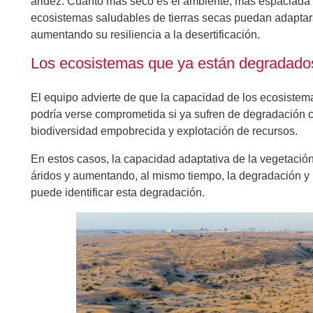
aridez. Cuanto más seco es el ambiente, más espaciada es
ecosistemas saludables de tierras secas puedan adaptars
aumentando su resiliencia a la desertificación.
Los ecosistemas que ya están degradados 
El equipo advierte de que la capacidad de los ecosiste
podría verse comprometida si ya sufren de degradación 
biodiversidad empobrecida y explotación de recursos.
En estos casos, la capacidad adaptativa de la vegetación
áridos y aumentando, al mismo tiempo, la degradación y l
puede identificar esta degradación.