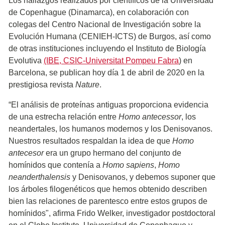
Los hallazgos realizados por científicos de la Universidad
de Copenhague (Dinamarca), en colaboración con
colegas del Centro Nacional de Investigación sobre la
Evolución Humana (CENIEH-ICTS) de Burgos, así como
de otras instituciones incluyendo el Instituto de Biología
Evolutiva
(IBE, CSIC-Universitat Pompeu Fabra
) en
Barcelona, se publican hoy día 1 de abril de 2020 en la
prestigiosa revista
Nature
.
“El análisis de proteínas antiguas proporciona evidencia
de una estrecha relación entre
Homo antecessor
, los
neandertales, los humanos modernos y los Denisovanos.
Nuestros resultados respaldan la idea de que
Homo
antecesor
era un grupo hermano del conjunto de
homínidos que contenía a
Homo sapiens
,
Homo
neanderthalensis
y Denisovanos, y debemos suponer que
los árboles filogenéticos que hemos obtenido describen
bien las relaciones de parentesco entre estos grupos de
homínidos", afirma Frido Welker, investigador postdoctoral