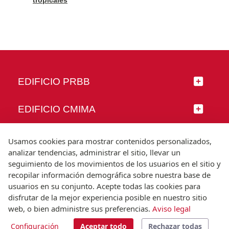
EDIFICIO PRBB
EDIFICIO CMIMA
SÍGUENOS
Usamos cookies para mostrar contenidos personalizados,
analizar tendencias, administrar el sitio, llevar un
seguimiento de los movimientos de los usuarios en el sitio y
recopilar información demográfica sobre nuestra base de
usuarios en su conjunto. Acepte todas las cookies para
© Universitat Pompeu Fabra
disfrutar de la mejor experiencia posible en nuestro sitio
Barcelona
web, o bien administre sus preferencias.
Aviso legal
T.(+34) 93 542 20 00
Configuración
Aceptar todo
Rechazar todas