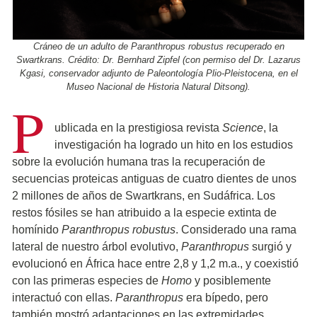
Cráneo de un adulto de Paranthropus robustus recuperado en
Swartkrans. Crédito: Dr. Bernhard Zipfel (con permiso del Dr. Lazarus
Kgasi, conservador adjunto de Paleontología Plio-Pleistocena, en el
Museo Nacional de Historia Natural Ditsong).
P
ublicada en la prestigiosa revista
Science
, la
investigación ha logrado un hito en los estudios
sobre la evolución humana tras la recuperación de
secuencias proteicas antiguas de cuatro dientes de unos
2 millones de años de Swartkrans, en Sudáfrica. Los
restos fósiles se han atribuido a la especie extinta de
homínido
Paranthropus robustus
. Considerado una rama
lateral de nuestro árbol evolutivo,
Paranthropus
surgió y
evolucionó en África hace entre 2,8 y 1,2 m.a., y coexistió
con las primeras especies de
Homo
y posiblemente
interactuó con ellas.
Paranthropus
era bípedo, pero
también mostró adaptaciones en las extremidades