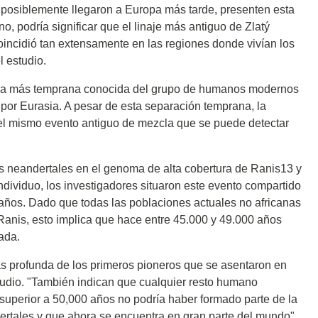
posiblemente llegaron a Europa más tarde, presenten esta
, podría significar que el linaje más antiguo de Zlatý
oincidió tan extensamente en las regiones donde vivían los
l estudio.
ncia más temprana conocida del grupo de humanos modernos
por Eurasia. A pesar de esta separación temprana, la
el mismo evento antiguo de mezcla que se puede detectar
os neandertales en el genoma de alta cobertura de Ranis13 y
ndividuo, los investigadores situaron este evento compartido
años. Dado que todas las poblaciones actuales no africanas
Ranis, esto implica que hace entre 45.000 y 49.000 años
cada.
 profunda de los primeros pioneros que se asentaron en
tudio. "También indican que cualquier resto humano
superior a 50,000 años no podría haber formado parte de la
ertales y que ahora se encuentra en gran parte del mundo".