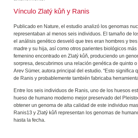
Vínculo Zlatý kůň y Ranis
Publicado en Nature, el estudio analizó los genomas nu
representaban al menos seis individuos. El tamaño de los
el análisis genético desveló que tres eran hombres y tre
madre y su hija, así como otros parientes biológicos má
femenino encontrado en Zlatý kůň, produciendo un genoma
sorpresa, descubrimos una relación genética de quinto o 
Arev Sümer, autora principal del estudio. “Esto significa 
de Ranis y probablemente también fabricaba herramientas
Entre los seis individuos de Ranis, uno de los huesos es
hueso de humano moderno mejor preservado del Pleistoc
obtener un genoma de alta calidad de este individuo ma
Ranis13 y Zlatý kůň representan los genomas de humano
hasta la fecha.