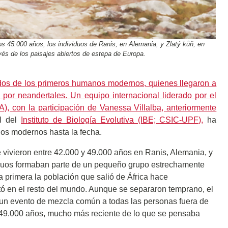
os 45.000 años, los individuos de Ranis, en Alemania, y Zlatý kůň, en
vés de los paisajes abiertos de estepa de Europa.
os de los primeros humanos modernos, quienes llegaron a
por neandertales. Un equipo internacional liderado por el
), con la participación de Vanessa Villalba, anteriormente
al del
Instituto de Biología Evolutiva (IBE; CSIC-UPF),
ha
s modernos hasta la fecha.
vivieron entre 42.000 y 49.000 años en Ranis, Alemania, y
iduos formaban parte de un pequeño grupo estrechamente
 primera la población que salió de África hace
ó en el resto del mundo. Aunque se separaron temprano, el
n evento de mezcla común a todas las personas fuera de
y 49.000 años, mucho más reciente de lo que se pensaba