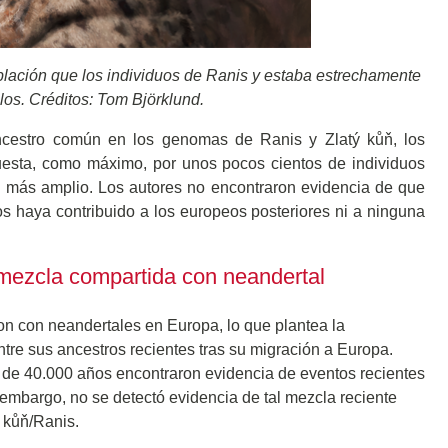
oblación que los individuos de Ranis y estaba estrechamente
los. Créditos: Tom Björklund.
cestro común en los genomas de Ranis y Zlatý kůň, los
esta, como máximo, por unos pocos cientos de individuos
io más amplio. Los autores no encontraron evidencia de que
haya contribuido a los europeos posteriores ni a ninguna
mezcla compartida con neandertal
on con neandertales en Europa, lo que plantea la
tre sus ancestros recientes tras su migración a Europa.
e 40.000 años encontraron evidencia de eventos recientes
mbargo, no se detectó evidencia de tal mezcla reciente
 kůň/Ranis.