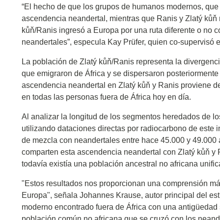
“El hecho de que los grupos de humanos modernos, que 
ascendencia neandertal, mientras que Ranis y Zlatý kůň no
kůň/Ranis ingresó a Europa por una ruta diferente o no c
neandertales”, especula Kay Prüfer, quien co-supervisó e
La población de Zlatý kůň/Ranis representa la diverge
que emigraron de África y se dispersaron posteriormente 
ascendencia neandertal en Zlatý kůň y Ranis proviene d
en todas las personas fuera de África hoy en día.
Al analizar la longitud de los segmentos heredados de l
utilizando dataciones directas por radiocarbono de este i
de mezcla con neandertales entre hace 45.000 y 49.000 
comparten esta ascendencia neandertal con Zlatý kůň y 
todavía existía una población ancestral no africana unifi
"Estos resultados nos proporcionan una comprensión más
Europa", señala Johannes Krause, autor principal del es
moderno encontrado fuera de África con una antigüedad 
población común no africana que se cruzó con los neand