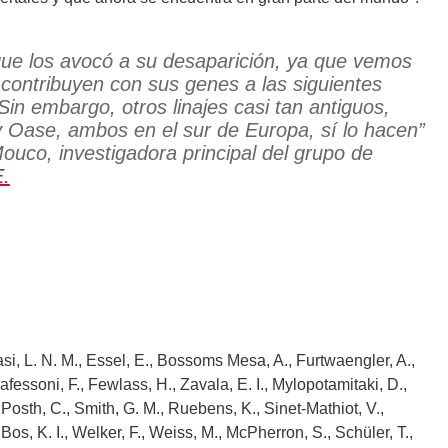
 que los avocó a su desaparición, ya que vemos
 contribuyen con sus genes a las siguientes
 Sin embargo, otros linajes casi tan antiguos,
 Oase, ambos en el sur de Europa, sí lo hacen”
ouco, investigadora principal del grupo de
E.
asi, L. N. M., Essel, E., Bossoms Mesa, A., Furtwaengler, A.,
Mafessoni, F., Fewlass, H., Zavala, E. I., Mylopotamitaki, D.,
, Posth, C., Smith, G. M., Ruebens, K., Sinet-Mathiot, V.,
, Bos, K. I., Welker, F., Weiss, M., McPherron, S., Schüler, T.,