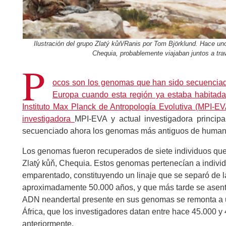
Ilustración del grupo Zlatý kůň/Ranis por Tom Björklund. Hace un
Chequia, probablemente viajaban juntos a tra
P
ocos son los genomas que han sido secuenciad
Europa cuando esta región ya estaba habitada 
Instituto Max Planck de Antropología Evolutiva (MPI-EVA
investigadora
MPI-EVA y actual investigadora princip
secuenciado ahora los genomas más antiguos de humano
Los genomas fueron recuperados de siete individuos que 
Zlatý kůň, Chequia. Estos genomas pertenecían a indiv
emparentado, constituyendo un linaje que se separó de la
aproximadamente 50.000 años, y que más tarde se asent
ADN neandertal presente en sus genomas se remonta a u
África, que los investigadores datan entre hace 45.000 
anteriormente.