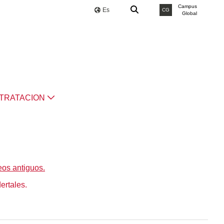
Campus
Es
CG
Global
TRATACION
eos antiguos.
ertales.