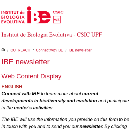
Skip to Main Content
Institut de Biologia Evolutiva - CSIC UPF
inici
/
OUTREACH
/
Connect with IBE
/
IBE newsletter
IBE newsletter
Web Content Display
ENGLISH:
Connect with IBE
to learn more about
current
developments in biodiversity and evolution
and participate
in the
center's activities
.
The IBE will use the information you provide on this form to be
in touch with you and to send you our
newsletter.
By clicking