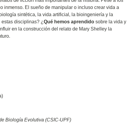
latos de ficción más importantes de la historia. Pese a los
o inmenso. El sueño de manipular o incluso crear vida a
logía sintética, la vida artificial, la bioingeniería y la
 estas disciplinas? ¿
Qué hemos aprendido
sobre la vida y
fluir en la construcción del relato de Mary Shelley la
turo.
a)
to de Biología Evolutiva (CSIC-UPF)