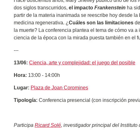
Hace doscientos años, Mary Shelley publicó uno de los re
dos siglos transcurridos,
el impacto
Frankenstein
ha sid
partir de la materia inanimada se reescribe hoy desde la bio
medicina regenerativa. ¿
Cuáles son las limitaciones
de
la muerte? La conferencia plantea el tema de cómo va a in
ciencia de la época con la mirada puesta también en el fu
---
13/06:
Ciencia, arte y complejidad: el juego del posible
Hora:
13:00 - 14:00h
Lugar:
Plaza de Joan Coromines
Tipología:
Conferencia presencial (con inscripción previ
Participa
Ricard Solé
, investigador principal del Institu