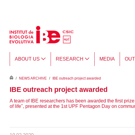
Skip to Main Content
ABOUT US
RESEARCH
MEDIA
OU
inici
/
NEWS ARCHIVE
/
IBE outreach project awarded
IBE outreach project awarded
A team of IBE researchers has been awarded the first prize 
of life", presented at the 1st UPF Pentagon Day on commun