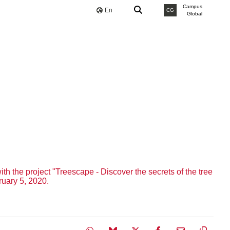
Campus
En
CG
Global
h the project "Treescape - Discover the secrets of the tree
ruary 5, 2020.