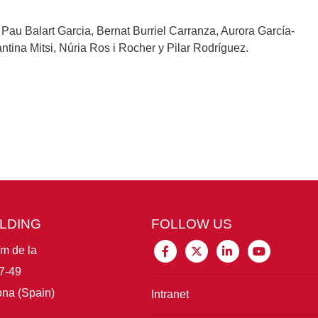
au Balart Garcia, Bernat Burriel Carranza, Aurora García-
tina Mitsi, Núria Ros i Rocher y Pilar Rodríguez.
ILDING
FOLLOW US
im de la
7-49
na (Spain)
Intranet