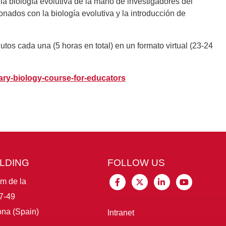
la biología evolutiva de la mano de investigadores del
onados con la biología evolutiva y la introducción de
tos cada una (5 horas en total) en un formato virtual (23-24
nary-biology-course-for-educators
ILDING
FOLLOW US
im de la
7-49
na (Spain)
Intranet