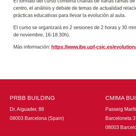
El formato del curso combina charlas de varias ramas de 
centro, el análisis y debate de temas de actualidad relaci
prácticas educativas para llevar la evolución al aula.
El curso se organizará en 2 sesiones de 2 horas y 30 minu
de noviembre, 16-18.30h).
Más información:
https://www.ibe.upf-csic.es/evolutio
PRBB BUILDING
CMIMA BU
Dr. Aiguader, 88
Passeig Marít
08003 Barcelona (Spain)
Barceloneta 3
08003 Barcelo