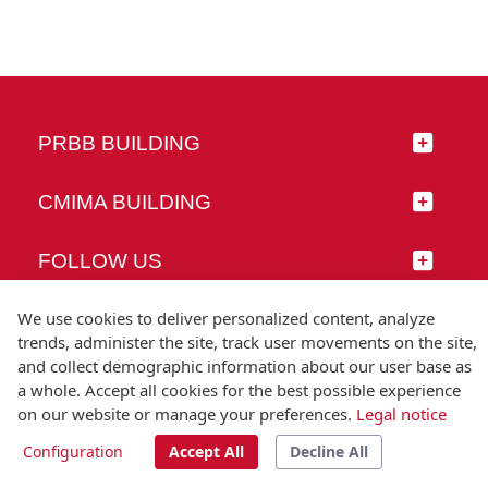
PRBB BUILDING
CMIMA BUILDING
FOLLOW US
We use cookies to deliver personalized content, analyze
trends, administer the site, track user movements on the site,
and collect demographic information about our user base as
© Universitat Pompeu Fabra
a whole. Accept all cookies for the best possible experience
Barcelona
on our website or manage your preferences.
Legal notice
T.(+34) 93 542 20 00
Configuration
Accept All
Decline All
Legal notice
Accessibility
Technical note