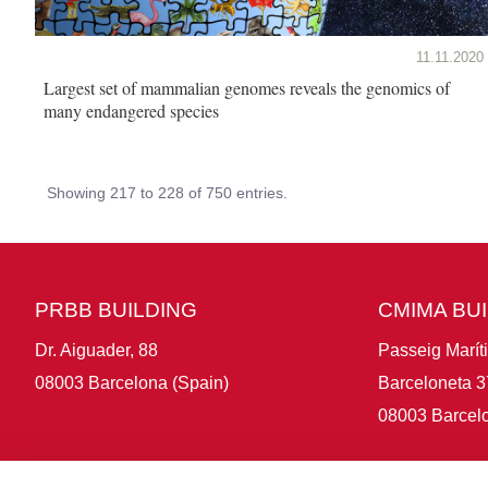
11.11.2020
Largest set of mammalian genomes reveals the genomics of
many endangered species
Showing 217 to 228 of 750 entries.
PRBB BUILDING
CMIMA BU
Dr. Aiguader, 88
Passeig Marít
08003 Barcelona (Spain)
Barceloneta 3
08003 Barcelo