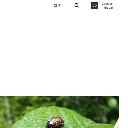
Campus
En
CG
Global