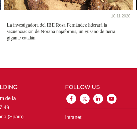
10.11.2020
La investigadora del IBE Rosa Fernández liderará la
secuenciación de Norana najaformis, un gusano de tierra
gigante catalán
ILDING
FOLLOW US
im de la
7-49
na (Spain)
Intranet
Connect with IBE