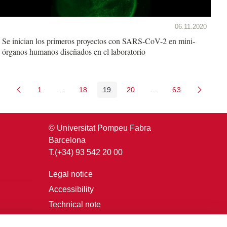
06.11.2020
Se inician los primeros proyectos con SARS-CoV-2 en mini-
órganos humanos diseñados en el laboratorio
1
...
18
19
20
...
63
Page
Intermediate Pages Use TAB to navigate.
Page
Page
Page
Intermediate Pages U
Page
© Universitat Pompeu Fabra
Barcelona
T.(+34) 93 542 20 00
Legal notice
Accessibility
Technical note