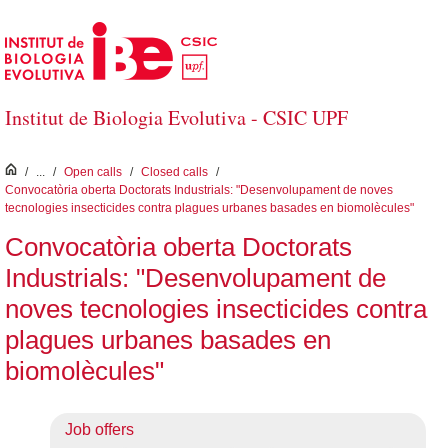
Skip to Main Content
Institut de Biologia Evolutiva - CSIC UPF
inici
/
...
/
Open calls
/
Closed calls
/
Convocatòria oberta Doctorats Industrials: "Desenvolupament de noves
tecnologies insecticides contra plagues urbanes basades en biomolècules"
Convocatòria oberta Doctorats
Industrials: "Desenvolupament de
noves tecnologies insecticides contra
plagues urbanes basades en
biomolècules"
Job offers