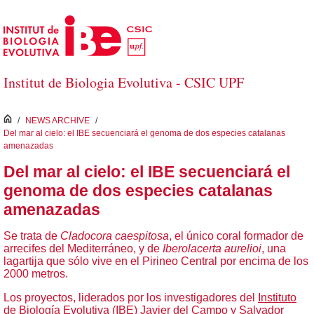
Skip to Main Content
Institut de Biologia Evolutiva - CSIC UPF
inici
/
NEWS ARCHIVE
/
Del mar al cielo: el IBE secuenciará el genoma de dos especies catalanas
amenazadas
Del mar al cielo: el IBE secuenciará el
genoma de dos especies catalanas
amenazadas
Se trata de
Cladocora caespitosa
, el único coral formador de
arrecifes del Mediterráneo, y de
Iberolacerta aurelioi
, una
lagartija que sólo vive en el Pirineo Central por encima de los
2000 metros.
Los proyectos, liderados por los investigadores del
Instituto
de Biología Evolutiva (IBE)
Javier del Campo
y
Salvador