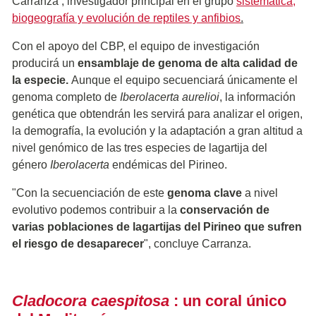
Carranza , investigador principal en el grupo
sistemática,
biogeografía y evolución de reptiles y anfibios
.
Con el apoyo del CBP, el equipo de investigación
producirá un
ensamblaje de genoma de alta calidad de
la especie.
Aunque el equipo secuenciará únicamente el
genoma completo de
Iberolacerta aurelioi
, la información
genética que obtendrán les servirá para analizar el origen,
la demografía, la evolución y la adaptación a gran altitud a
nivel genómico de las tres especies de lagartija del
género
Iberolacerta
endémicas del Pirineo.
"Con la secuenciación de este
genoma clave
a nivel
evolutivo podemos contribuir a la
conservación de
varias poblaciones de lagartijas del Pirineo que sufren
el riesgo de desaparecer
", concluye Carranza.
Cladocora caespitosa
: un coral único