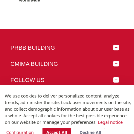
worldwide
PRBB BUILDING
CMIMA BUILDING
FOLLOW US
We use cookies to deliver personalized content, analyze
trends, administer the site, track user movements on the site,
and collect demographic information about our user base as
© Universitat Pompeu Fabra
a whole. Accept all cookies for the best possible experience
Barcelona
on our website or manage your preferences.
Legal notice
T.(+34) 93 542 20 00
Configuration
Accept All
Decline All