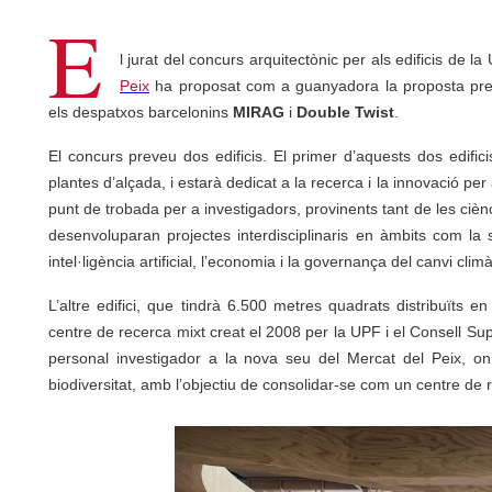
E
l jurat del concurs arquitectònic per als edificis de la
Peix
ha proposat com a guanyadora la proposta prese
els despatxos barcelonins
MIRAG
i
Double Twist
.
El concurs preveu dos edificis. El primer d’aquests dos edific
plantes d’alçada, i estarà dedicat a la recerca i la innovació per
punt de trobada per a investigadors, provinents tant de les cièn
desenvoluparan projectes interdisciplinaris en àmbits com la 
intel·ligència artificial, l’economia i la governança del canvi cli
L’altre edifici, que tindrà 6.500 metres quadrats distribuïts en 
centre de recerca mixt creat el 2008 per la UPF i el Consell Sup
personal investigador a la nova seu del Mercat del Peix, on
biodiversitat, amb l’objectiu de consolidar-se com un centre de 