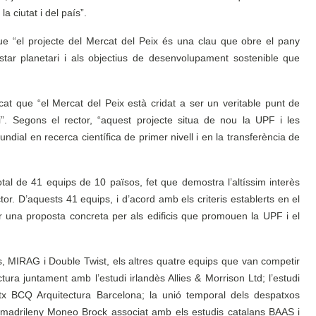
a ciutat i del país”.
ue “el projecte del Mercat del Peix és una clau que obre el pany
estar planetari i als objectius de desenvolupament sostenible que
cat que “el Mercat del Peix està cridat a ser un veritable punt de
i”. Segons el rector, “aquest projecte situa de nou la UPF i les
ndial en recerca científica de primer nivell i en la transferència de
otal de 41 equips de 10 països, fet que demostra l’altíssim interès
ctor. D’aquests 41 equips, i d’acord amb els criteris establerts en el
nar una proposta concreta per als edificis que promouen la UPF i el
s, MIRAG i Double Twist, els altres quatre equips que van competir
ura juntament amb l’estudi irlandès Allies & Morrison Ltd; l’estudi
 BCQ Arquitectura Barcelona; la unió temporal dels despatxos
tx madrileny Moneo Brock associat amb els estudis catalans BAAS i