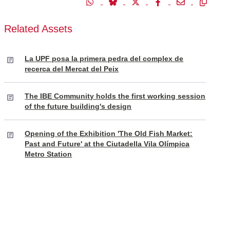
Related Assets
La UPF posa la primera pedra del complex de
recerca del Mercat del Peix
The IBE Community holds the first working session
of the future building's design
Opening of the Exhibition 'The Old Fish Market:
Past and Future' at the Ciutadella Vila Olímpica
Metro Station