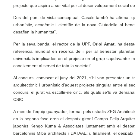
projecte que aspira a ser vital per al desenvolupament social de l
Des del punt de vista conceptual, Casals també ha afirmat q
urbanístic, acadèmic i científic de la nova Ciutadella al ben
desafien la humanitat”.
Per la seva banda, el rector de la UPF,
Oriol Amat
, ha desta
referència mundial en recerca de i per al benestar planetar
universitats implicades en el projecte en el grup capdavanter mu
coneixement al servei de tota la societat”.
Al concurs, convocat al juny del 2021, s’hi van presentar un t
arquitectònic i urbanístic d’aquest projecte singular entre el se
concurs, el jurat va escollir-ne cinc, als quals se’ls va dema
CSIC.
A més de l’equip guanyador, format pels estudis ZFG Architect
en la segona fase eren el despatx gironí Camps Felip Arquitect
japonès Kengo Kuma & Associates juntament amb el despatx
barcelonins Miba architects i DATAAE; i, finalment, el despa