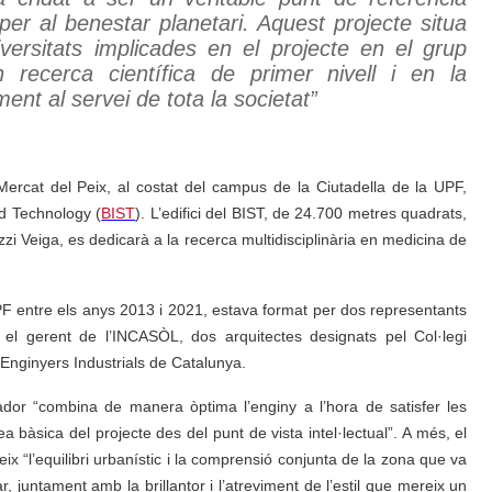
per al benestar planetari. Aquest projecte situa
versitats implicades en el projecte en el grup
 recerca científica de primer nivell i en la
ent al servei de tota la societat”
Mercat del Peix, al costat del campus de la Ciutadella de la UPF,
nd Technology (
BIST
). L’edifici del BIST, de 24.700 metres quadrats,
ozzi Veiga, es dedicarà a la recerca multidisciplinària en medicina de
UPF entre els anys 2013 i 2021, estava format per dos representants
 el gerent de l’INCASÒL, dos arquitectes designats pel Col·legi
’Enginyers Industrials de Catalunya.
ador “combina de manera òptima l’enginy a l’hora de satisfer les
a bàsica del projecte des del punt de vista intel·lectual”. A més, el
x “l’equilibri urbanístic i la comprensió conjunta de la zona que va
ar, juntament amb la brillantor i l’atreviment de l’estil que mereix un