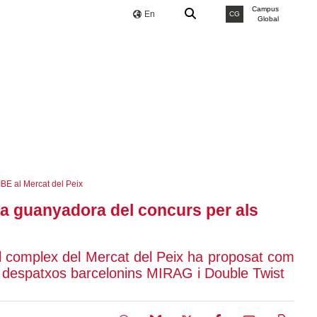
Campus
En
CG
Global
IBE al Mercat del Peix
la guanyadora del concurs per als
E) al complex del Mercat del Peix ha proposat com
els despatxos barcelonins MIRAG i Double Twist