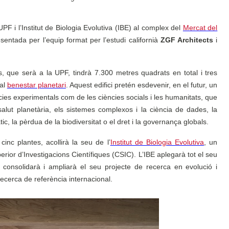
 UPF i l’Institut de Biologia Evolutiva (IBE) al complex del
Mercat del
ntada per l’equip format per l’estudi californià
ZGF Architects
i
is, que serà a la UPF, tindrà 7.300 metres quadrats en total i tres
 al
benestar planetari
. Aquest edifici pretén esdevenir, en el futur, un
cies experimentals com de les ciències socials i les humanitats, que
salut planetària, els sistemes complexos i la ciència de dades, la
màtic, la pèrdua de la biodiversitat o el dret i la governança globals.
cinc plantes, acollirà la seu de l’
Institut de Biologia Evolutiva
, un
erior d’Investigacions Científiques (CSIC). L’IBE aplegarà tot el seu
 consolidarà i ampliarà el seu projecte de recerca en evolució i
recerca de referència internacional.