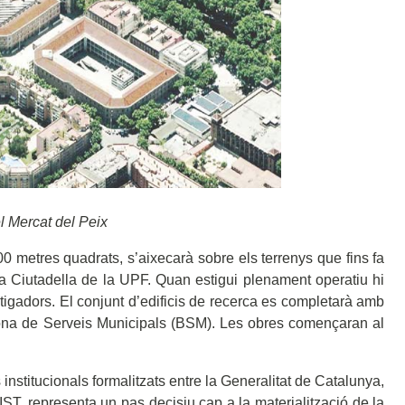
el Mercat del Peix
0 metres quadrats, s’aixecarà sobre els terrenys que fins fa
a Ciutadella de la UPF. Quan estigui plenament operatiu hi
stigadors. El conjunt d’edificis de recerca es completarà amb
ona de Serveis Municipals (BSM). Les obres començaran al
 institucionals formalitzats entre la Generalitat de Catalunya,
IST, representa un pas decisiu cap a la materialització de la