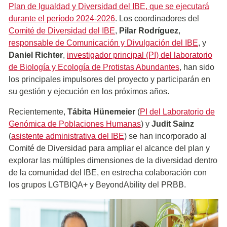
Plan de Igualdad y Diversidad del IBE, que se ejecutará
durante el período 2024-2026
. Los coordinadores del
Comité de Diversidad del IBE
,
Pilar Rodríguez
,
responsable de Comunicación y Divulgación del IBE
, y
Daniel Richter
,
investigador principal (PI) del laboratorio
de Biología y Ecología de Protistas Abundantes
, han sido
los principales impulsores del proyecto y participarán en
su gestión y ejecución en los próximos años.
Recientemente,
Tábita Hünemeier
(
PI del Laboratorio de
Genómica de Poblaciones Humanas
) y
Judit Sainz
(
asistente administrativa del IBE
) se han incorporado al
Comité de Diversidad para ampliar el alcance del plan y
explorar las múltiples dimensiones de la diversidad dentro
de la comunidad del IBE, en estrecha colaboración con
los grupos LGTBIQA+ y BeyondAbility del PRBB.