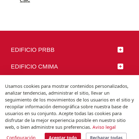
CSIC
EDIFICIO PRBB
EDIFICIO CMIMA
SÍGUENOS
Usamos cookies para mostrar contenidos personalizados,
analizar tendencias, administrar el sitio, llevar un
seguimiento de los movimientos de los usuarios en el sitio y
recopilar información demográfica sobre nuestra base de
usuarios en su conjunto. Acepte todas las cookies para
© Universitat Pompeu Fabra
disfrutar de la mejor experiencia posible en nuestro sitio
Barcelona
web, o bien administre sus preferencias.
Aviso legal
T.(+34) 93 542 20 00
Configuración
Aceptar todo
Rechazar todas