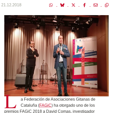
21.12.2018
L
a Federación de Asociaciones Gitanas de
Cataluña (
FAGiC
) ha otorgado uno de los
premios FAGiC 2018 a David Comas, investigador