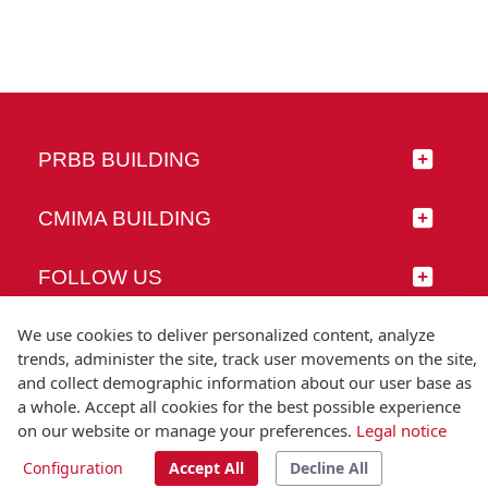
PRBB BUILDING
CMIMA BUILDING
FOLLOW US
We use cookies to deliver personalized content, analyze
trends, administer the site, track user movements on the site,
and collect demographic information about our user base as
© Universitat Pompeu Fabra
a whole. Accept all cookies for the best possible experience
Barcelona
on our website or manage your preferences.
Legal notice
T.(+34) 93 542 20 00
Configuration
Accept All
Decline All